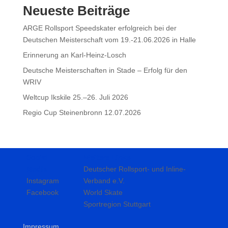
Neueste Beiträge
ARGE Rollsport Speedskater erfolgreich bei der
Deutschen Meisterschaft vom 19.-21.06.2026 in Halle
Erinnerung an Karl-Heinz-Losch
Deutsche Meisterschaften in Stade – Erfolg für den
WRIV
Weltcup Ikskile 25.–26. Juli 2026
Regio Cup Steinenbronn 12.07.2026
Social
Weitere Links
Media
Deutscher Rollsport- und Inline-
Instagram
Verband e.V.
Facebook
World Skate
Sportregion Stuttgart
Impressum