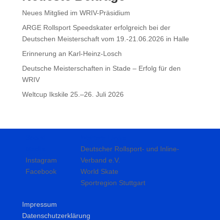
Neues Mitglied im WRIV-Präsidium
ARGE Rollsport Speedskater erfolgreich bei der
Deutschen Meisterschaft vom 19.-21.06.2026 in Halle
Erinnerung an Karl-Heinz-Losch
Deutsche Meisterschaften in Stade – Erfolg für den
WRIV
Weltcup Ikskile 25.–26. Juli 2026
Social
Weitere Links
Media
Deutscher Rollsport- und Inline-
Instagram
Verband e.V.
Facebook
World Skate
Sportregion Stuttgart
Impressum
Datenschutzerklärung